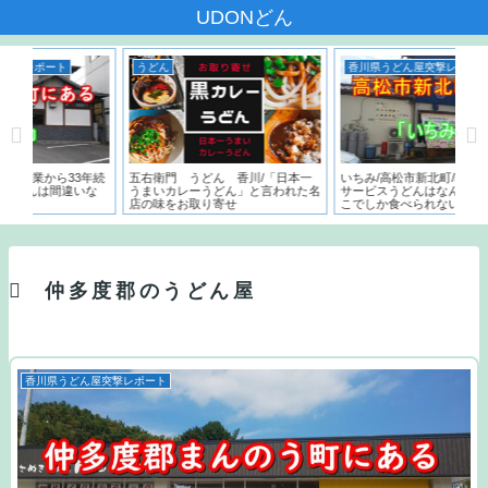
UDONどん
香川県うどん屋突撃レポート
うどん
う
本一
いちみ/高松市新北町/朝7時からの
香川高松の飲んだ後の〆はうどんで
麺で
た名
サービスうどんはなんと150円。こ
決まり！営業時間が遅いうどん屋５
～）
こでしか食べられないフカの天ぷら
店
う
とは？？
仲多度郡のうどん屋
香川県うどん屋突撃レポート