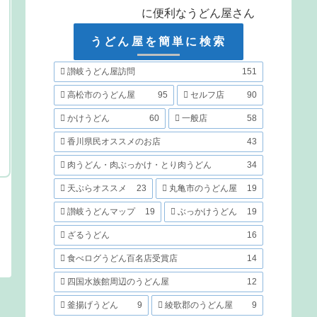
に便利なうどん屋さん
うどん屋を簡単に検索
讃岐うどん屋訪問
151
高松市のうどん屋
95
セルフ店
90
かけうどん
60
一般店
58
香川県民オススメのお店
43
肉うどん・肉ぶっかけ・とり肉うどん
34
天ぷらオススメ
23
丸亀市のうどん屋
19
讃岐うどんマップ
19
ぶっかけうどん
19
ざるうどん
16
食べログうどん百名店受賞店
14
四国水族館周辺のうどん屋
12
釜揚げうどん
9
綾歌郡のうどん屋
9