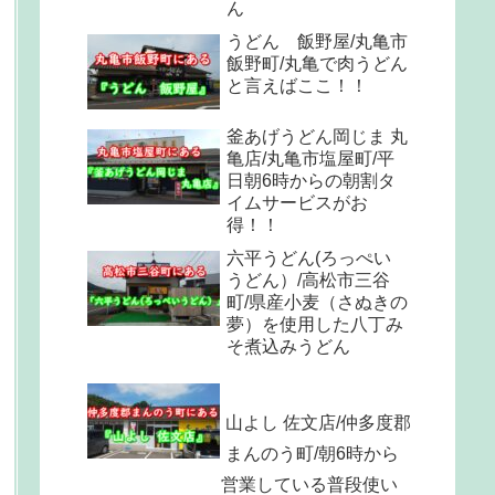
ん
うどん 飯野屋/丸亀市
飯野町/丸亀で肉うどん
と言えばここ！！
釜あげうどん岡じま 丸
亀店/丸亀市塩屋町/平
日朝6時からの朝割タ
イムサービスがお
得！！
六平うどん(ろっぺい
うどん）/高松市三谷
町/県産小麦（さぬきの
夢）を使用した八丁み
そ煮込みうどん
山よし 佐文店/仲多度郡
まんのう町/朝6時から
営業している普段使い