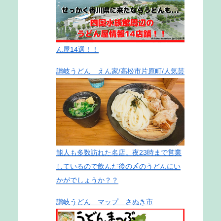
ん屋14選！！
讃岐うどん えん家/高松市片原町/人気芸
能人も多数訪れた名店。夜23時まで営業
しているので飲んだ後の〆のうどんにい
かがでしょうか？？
讃岐うどん マップ さぬき市