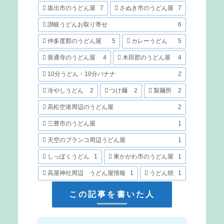
坂出市のうどん屋
7
さぬき市のうどん屋
7
讃岐うどんお取り寄せ
6
仲多度郡のうどん屋
5
カレーうどん
5
善通寺のうどん屋
4
木田郡のうどん屋
4
10分うどん・10分バナナ
2
冷やしうどん
2
つけ麺
2
製麺所
2
高松空港周辺のうどん屋
2
三豊市のうどん屋
1
天空のブランコ周辺うどん屋
1
しっぽくうどん
1
東かがわ市のうどん屋
1
高屋神社周辺 うどん屋情報
1
うどん焼
1
この記事を書いた人