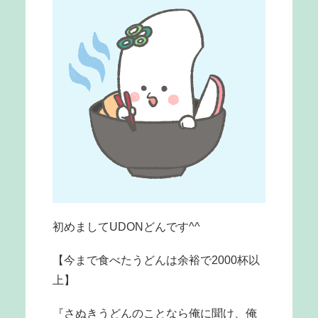
初めましてUDONどんです^^
【今まで食べたうどんは余裕で2000杯以
上】
『さぬきうどんのことなら俺に聞け、俺