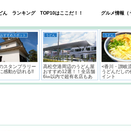
どん ランキング TOP10はここだ！！
グルメ情報（
うどん
うどん
ー
高松空港周辺のうどん屋
<香川・讃岐流>おいしい
!
おすすめ12選！！全店舗
うどんだしの作り方とポ
6㎞以内で超有名店もあ
イント
るよ。