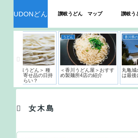
UDONどん
讃岐うどん マップ
讃岐う
うどん
香川県のおすすめスポット
ん＞ 種
＜香川うどん屋＞おすす
丸亀城のスタンプラリ
品の日持
め製麺所4店の紹介
は最後に感動が訪れる!
？
女木島