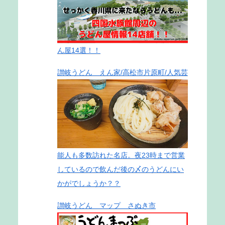
ん屋14選！！
讃岐うどん えん家/高松市片原町/人気芸
能人も多数訪れた名店。夜23時まで営業
しているので飲んだ後の〆のうどんにい
かがでしょうか？？
讃岐うどん マップ さぬき市