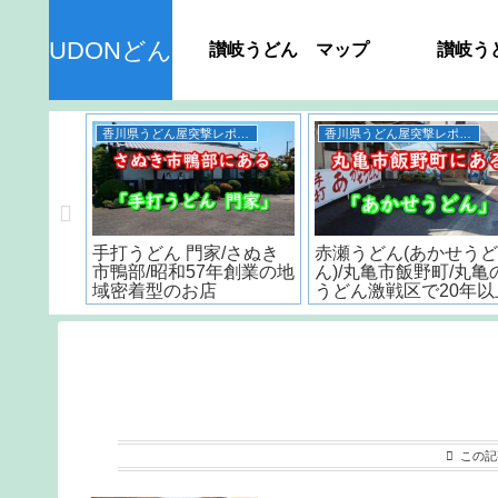
UDONどん
讃岐うどん マップ
讃岐う
うどん
香川県のおすすめスポット
ん＞ 種
＜香川うどん屋＞おすす
丸亀城のスタンプラリ
品の日持
め製麺所4店の紹介
は最後に感動が訪れる!
？
この記