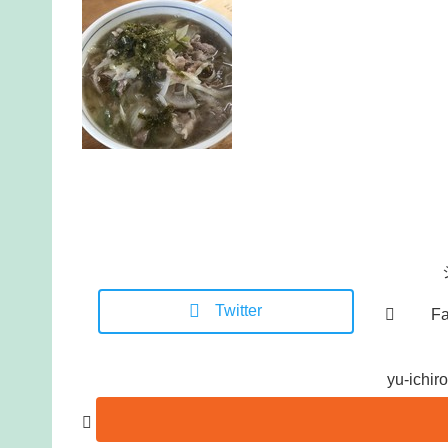
Twitter
F
yu-ic