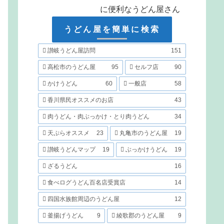
に便利なうどん屋さん
うどん屋を簡単に検索
讃岐うどん屋訪問
151
高松市のうどん屋
95
セルフ店
90
かけうどん
60
一般店
58
香川県民オススメのお店
43
肉うどん・肉ぶっかけ・とり肉うどん
34
天ぷらオススメ
23
丸亀市のうどん屋
19
讃岐うどんマップ
19
ぶっかけうどん
19
ざるうどん
16
食べログうどん百名店受賞店
14
四国水族館周辺のうどん屋
12
釜揚げうどん
9
綾歌郡のうどん屋
9