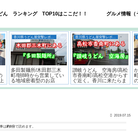
どん ランキング TOP10はここだ！！
グルメ情報（
うどん
うどん
ー
高松空港周辺のうどん屋
<香川・讃岐流>おいしい
!
おすすめ12選！！全店舗
うどんだしの作り方とポ
6㎞以内で超有名店もあ
イント
るよ。
2019.07.15
事は
約0分
で読めます。