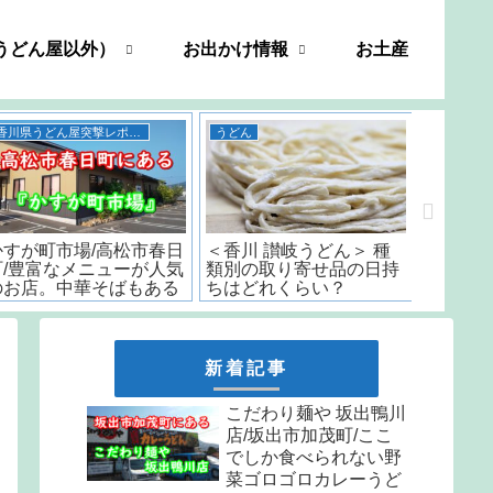
うどん屋以外）
お出かけ情報
お土産
香川県うどん屋突撃レポート
うどん
善や/高松市新田町/創業
五右衛門 うどん 香川/
いちみ/
から33年続く屋島の名店
「日本一うまいカレーう
時から
のうどんは間違いない..
どん」と言われた名店の
はなんと
味をお取り寄せ
しか食
天ぷら
新着記事
こだわり麺や 坂出鴨川
店/坂出市加茂町/ここ
でしか食べられない野
菜ゴロゴロカレーうど