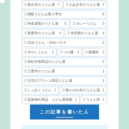
坂出市のうどん屋
7
さぬき市のうどん屋
7
讃岐うどんお取り寄せ
6
仲多度郡のうどん屋
5
カレーうどん
5
善通寺のうどん屋
4
木田郡のうどん屋
4
10分うどん・10分バナナ
2
冷やしうどん
2
つけ麺
2
製麺所
2
高松空港周辺のうどん屋
2
三豊市のうどん屋
1
天空のブランコ周辺うどん屋
1
しっぽくうどん
1
東かがわ市のうどん屋
1
高屋神社周辺 うどん屋情報
1
うどん焼
1
この記事を書いた人