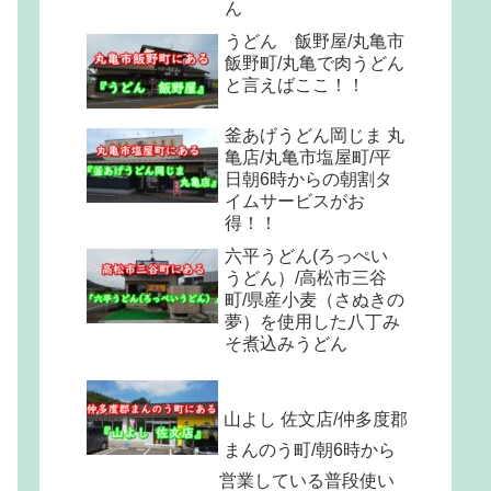
ん
うどん 飯野屋/丸亀市
飯野町/丸亀で肉うどん
と言えばここ！！
釜あげうどん岡じま 丸
亀店/丸亀市塩屋町/平
日朝6時からの朝割タ
イムサービスがお
得！！
六平うどん(ろっぺい
うどん）/高松市三谷
町/県産小麦（さぬきの
夢）を使用した八丁み
そ煮込みうどん
山よし 佐文店/仲多度郡
まんのう町/朝6時から
営業している普段使い