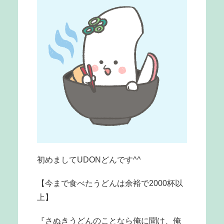
初めましてUDONどんです^^
【今まで食べたうどんは余裕で2000杯以
上】
『さぬきうどんのことなら俺に聞け、俺