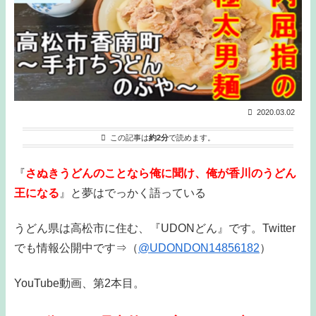
2020.03.02
この記事は
約2分
で読めます。
『
さぬきうどんのことなら俺に聞け、俺が香川のうどん
王になる
』と夢はでっかく語っている
うどん県は高松市に住む、『UDONどん』です。Twitter
でも情報公開中です⇒（
@UDONDON14856182
）
YouTube動画、第2本目。