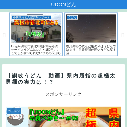
UDONどん
香川県うどん屋突撃レポート
うどん
う
本一
いちみ/高松市新北町/朝7時からの
香川高松の飲んだ後の〆はうどんで
麺で
た名
サービスうどんはなんと150円。こ
決まり！営業時間が遅いうどん屋５
～）
こでしか食べられないフカの天ぷら
店
う
とは？？
【讃岐うどん 動画】県内屈指の超極太
男麺の実力は！？
スポンサーリンク
YouTube