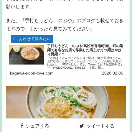
願いします。
また、『手打ちうどん のぶや』のブログも載せておき
ますので、よかったら見てみてください。
手打ちうどん のぶや/高松市香南町/綾川町の剛
麺で有名なお店で修業した店主が打つ麺はやは
り男麺？？
『さぬきうどんのことなら俺に聞け、俺が香川のうどん
王になる』と夢はでっかく語っている うどん県は高松市
に住む、『UDONどん』です。Twitterでも情報公開中です
⇒（@UDONDON14856182） 本日ご紹…
kagawa-udon-love.com
2020.02.06
この記事が気に入ったら
いいね ! しよう
シェアする
ツイートする