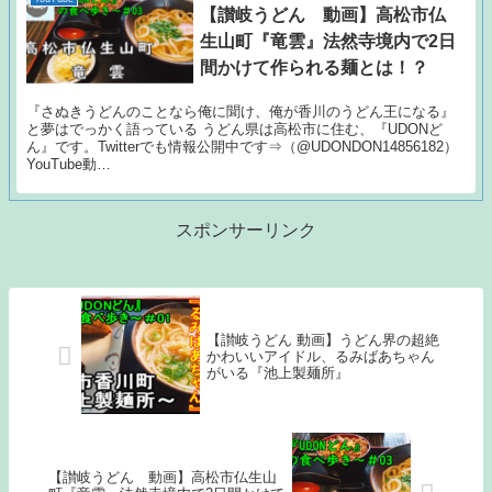
【讃岐うどん 動画】高松市仏
生山町『竜雲』法然寺境内で2日
間かけて作られる麺とは！？
『さぬきうどんのことなら俺に聞け、俺が香川のうどん王になる』
と夢はでっかく語っている うどん県は高松市に住む、『UDONど
ん』です。Twitterでも情報公開中です⇒（@UDONDON14856182）
YouTube動…
スポンサーリンク
【讃岐うどん 動画】うどん界の超絶
かわいいアイドル、るみばあちゃん
がいる『池上製麺所』
【讃岐うどん 動画】高松市仏生山