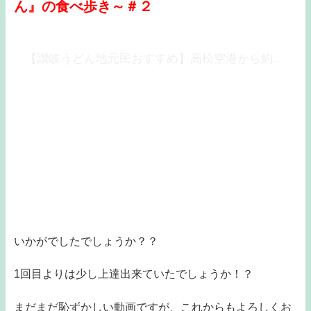
ん』の食べ歩き～＃２
【讃岐うどん地元民おすすめ】高松空港から約7分の所にある『手打ちうどん のぶや』県内屈指の極太麺を提供する超有名店で修業した店主が打つ麺もやはり？？～『UDONどん』の食べ歩き～＃２
いかがでしたでしょうか？？
1回目よりは少し上達出来ていたでしょうか！？
まだまだ恥ずかしい動画ですが、これからもよろしくお