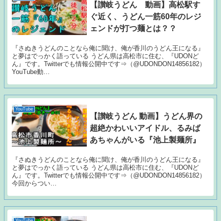
【讃岐うどん 動画】高松駅す
ぐ近く、うどん一筋60年のレジ
ェンドが打つ麺とは？？
『さぬきうどんのことなら俺に聞け、俺が香川のうどん王になる』
と夢はでっかく語っている うどん県は高松市に住む、『UDONど
ん』です。Twitterでも情報公開中です⇒（@UDONDON14856182）
YouTube動…
YouTube
【讃岐うどん 動画】うどん界の
超絶かわいいアイドル、るみば
あちゃんがいる『池上製麺所』
『さぬきうどんのことなら俺に聞け、俺が香川のうどん王になる』
と夢はでっかく語っている うどん県は高松市に住む、『UDONど
ん』です。Twitterでも情報公開中です⇒（@UDONDON14856182）
今回からつい…
YouTube