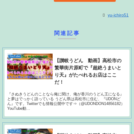
yu-ichiro51
関連記事
YouTube
【讃岐うどん 動画】高松市の
繁華街片原町で『超絶うまいと
り天』がたべれるお店はここ
だ！
『さぬきうどんのことなら俺に聞け、俺が香川のうどん王になる』
と夢はでっかく語っている うどん県は高松市に住む、『UDONど
ん』です。Twitterでも情報公開中です⇒（@UDONDON14856182）
YouTube動…
YouTube