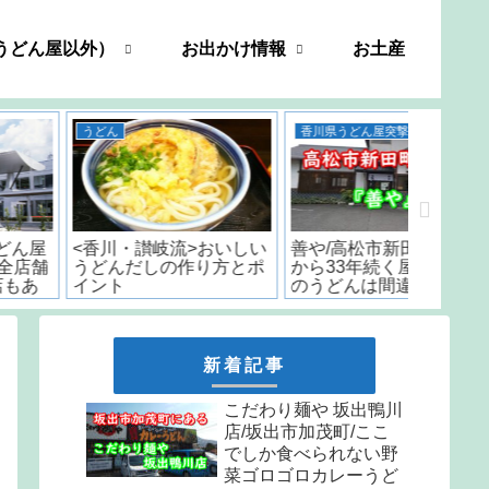
うどん屋以外）
お出かけ情報
お土産
香川県うどん屋突撃レポート
うどん
善や/高松市新田町/創業
五右衛門 うどん 香川/
いちみ/
から33年続く屋島の名店
「日本一うまいカレーう
時から
のうどんは間違いない..
どん」と言われた名店の
はなんと
味をお取り寄せ
しか食
天ぷら
新着記事
こだわり麺や 坂出鴨川
店/坂出市加茂町/ここ
でしか食べられない野
菜ゴロゴロカレーうど