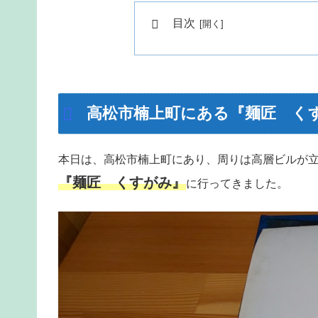
目次
高松市楠上町にある『麺匠 く
本日は、高松市楠上町にあり、周りは高層ビルが
『麺匠 くすがみ』
に行ってきました。