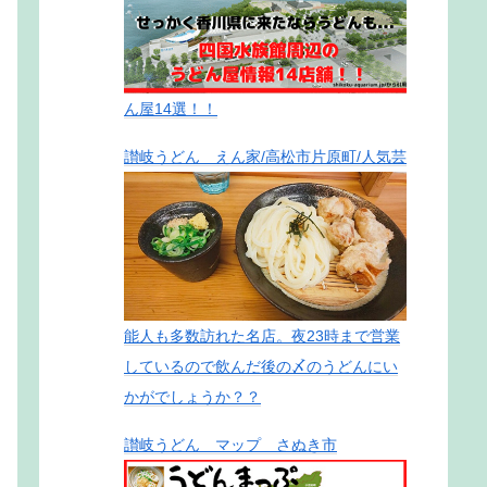
ん屋14選！！
讃岐うどん えん家/高松市片原町/人気芸
能人も多数訪れた名店。夜23時まで営業
しているので飲んだ後の〆のうどんにい
かがでしょうか？？
讃岐うどん マップ さぬき市