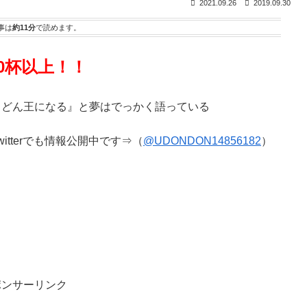
2021.09.26
2019.09.30
事は
約11分
で読めます。
0杯以上！！
うどん王になる』と夢はでっかく語っている
tterでも情報公開中です⇒（
@UDONDON14856182
）
ポンサーリンク