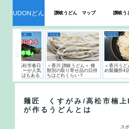
UDONどん
讃岐うどん マップ
讃岐う
うどん
香川県のおすすめスポット
ん＞ 種
＜香川うどん屋＞おすす
丸亀城のスタンプラリ
品の日持
め製麺所4店の紹介
は最後に感動が訪れる!
？
麺匠 くすがみ/高松市楠上
が作るうどんとは
ス