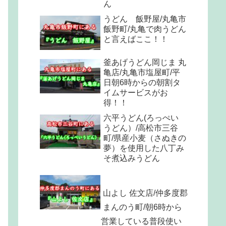
ん
うどん 飯野屋/丸亀市
飯野町/丸亀で肉うどん
と言えばここ！！
釜あげうどん岡じま 丸
亀店/丸亀市塩屋町/平
日朝6時からの朝割タ
イムサービスがお
得！！
六平うどん(ろっぺい
うどん）/高松市三谷
町/県産小麦（さぬきの
夢）を使用した八丁み
そ煮込みうどん
山よし 佐文店/仲多度郡
まんのう町/朝6時から
営業している普段使い