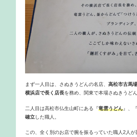
まず一人目は、さぬきうどんの名店、
高松市古馬
横浜店で長く店長
を務め、関東で本場さぬきうど
二人目は高松市仏生山町にある『
竜雲うどん
』、
確立
した職人。
この、全く別のお店で腕を振るっていた職人2人が