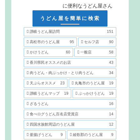
に便利なうどん屋さん
うどん屋を簡単に検索
讃岐うどん屋訪問
151
高松市のうどん屋
95
セルフ店
90
かけうどん
60
一般店
58
香川県民オススメのお店
43
肉うどん・肉ぶっかけ・とり肉うどん
34
天ぷらオススメ
23
丸亀市のうどん屋
19
讃岐うどんマップ
19
ぶっかけうどん
19
ざるうどん
16
食べログうどん百名店受賞店
14
四国水族館周辺のうどん屋
12
釜揚げうどん
9
綾歌郡のうどん屋
9