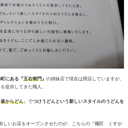
場町にある『
五右衛門
』
の姉妹店で現在は閉店していますが、
んを提供してきた職人。
『
釜からどん
』で
つけうどんという新しいスタイルのうどんを
新しいお店をオープンさせたのが、こちらの『麺匠 くすが