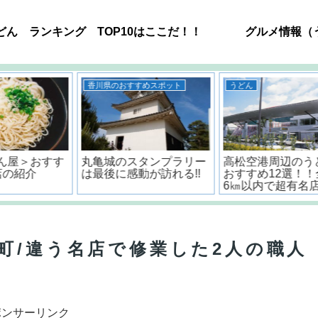
どん ランキング TOP10はここだ！！
グルメ情報（
うどん
うどん
ー
高松空港周辺のうどん屋
<香川・讃岐流>おいしい
!
おすすめ12選！！全店舗
うどんだしの作り方とポ
6㎞以内で超有名店もあ
イント
るよ。
町/違う名店で修業した2人の職人
ポンサーリンク