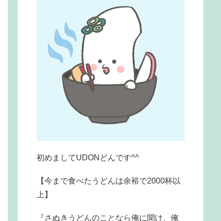
初めましてUDONどんです^^
【今まで食べたうどんは余裕で2000杯以
上】
『さぬきうどんのことなら俺に聞け、俺