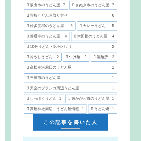
坂出市のうどん屋
7
さぬき市のうどん屋
7
讃岐うどんお取り寄せ
6
仲多度郡のうどん屋
5
カレーうどん
5
善通寺のうどん屋
4
木田郡のうどん屋
4
10分うどん・10分バナナ
2
冷やしうどん
2
つけ麺
2
製麺所
2
高松空港周辺のうどん屋
2
三豊市のうどん屋
1
天空のブランコ周辺うどん屋
1
しっぽくうどん
1
東かがわ市のうどん屋
1
高屋神社周辺 うどん屋情報
1
うどん焼
1
この記事を書いた人