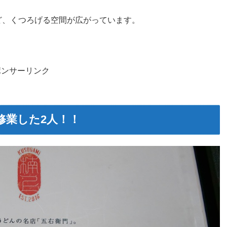
ど、くつろげる空間が広がっています。
。
ポンサーリンク
修業した2人！！