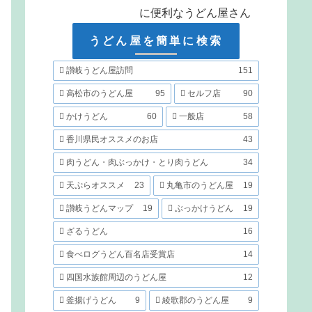
に便利なうどん屋さん
うどん屋を簡単に検索
讃岐うどん屋訪問
151
高松市のうどん屋
95
セルフ店
90
かけうどん
60
一般店
58
香川県民オススメのお店
43
肉うどん・肉ぶっかけ・とり肉うどん
34
天ぷらオススメ
23
丸亀市のうどん屋
19
讃岐うどんマップ
19
ぶっかけうどん
19
ざるうどん
16
食べログうどん百名店受賞店
14
四国水族館周辺のうどん屋
12
釜揚げうどん
9
綾歌郡のうどん屋
9