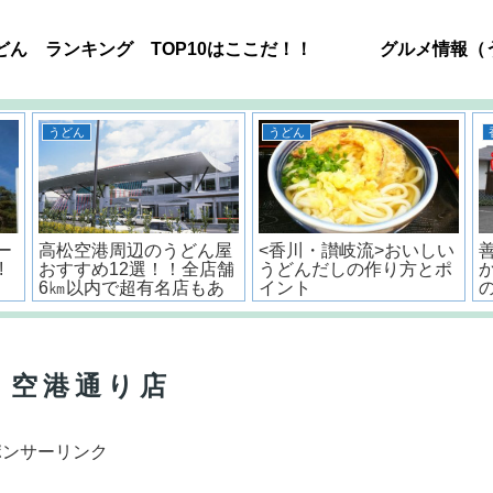
どん ランキング TOP10はここだ！！
グルメ情報（
うどん
うどん
ー
高松空港周辺のうどん屋
<香川・讃岐流>おいしい
!
おすすめ12選！！全店舗
うどんだしの作り方とポ
6㎞以内で超有名店もあ
イント
るよ。
 空港通り店
ポンサーリンク