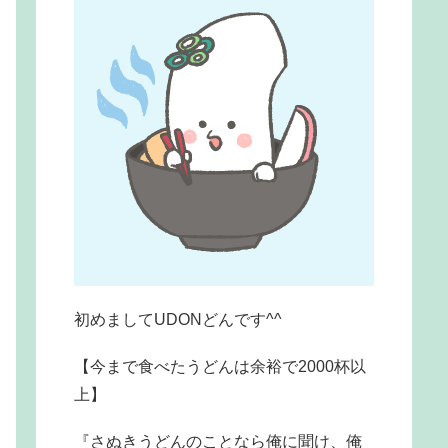
初めましてUDONどんです^^
【今まで食べたうどんは余裕で2000杯以
上】
『さぬきうどんのことなら俺に聞け、俺