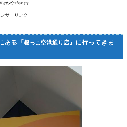
事は
約2分
で読めます。
ポンサーリンク
町にある『
』に行ってきま
根っこ空港通り店