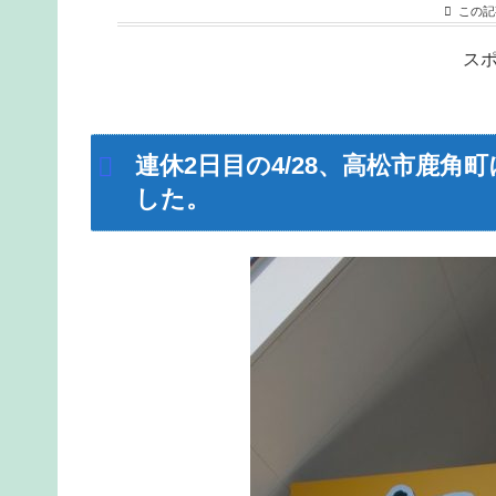
この記
ス
連休2日目の4/28、高松市鹿角
した。