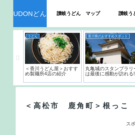
UDONどん
讃岐うどん マップ
讃岐う
うどん
香川県のおすすめスポット
ん＞ 種
＜香川うどん屋＞おすす
丸亀城のスタンプラリ
品の日持
め製麺所4店の紹介
は最後に感動が訪れる!
？
＜高松市 鹿角町＞根っこ
ス