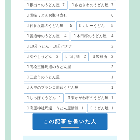
坂出市のうどん屋
7
さぬき市のうどん屋
7
讃岐うどんお取り寄せ
6
仲多度郡のうどん屋
5
カレーうどん
5
善通寺のうどん屋
4
木田郡のうどん屋
4
10分うどん・10分バナナ
2
冷やしうどん
2
つけ麺
2
製麺所
2
高松空港周辺のうどん屋
2
三豊市のうどん屋
1
天空のブランコ周辺うどん屋
1
しっぽくうどん
1
東かがわ市のうどん屋
1
高屋神社周辺 うどん屋情報
1
うどん焼
1
この記事を書いた人