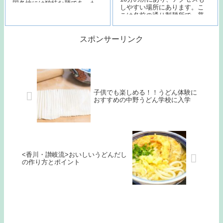
国各地には独特な麺であった
しやすい場所にあります。こ
り、麺の太さの違い、また、
こは名前の通り製麺所で、普
出汁、具材にこだわる所や、
通は製麺業務と麺の販売を行
食べ方…
なっており、…
スポンサーリンク
子供でも楽しめる！！うどん体験に
おすすめの中野うどん学校に入学
<香川・讃岐流>おいしいうどんだし
の作り方とポイント