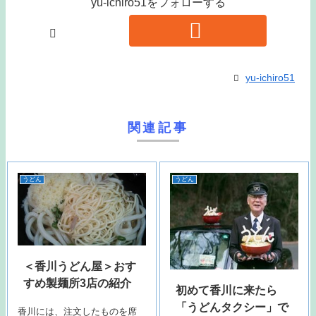
yu-ichiro51をフォローする
yu-ichiro51
関連記事
うどん
うどん
＜香川うどん屋＞おす
すめ製麺所3店の紹介
初めて香川に来たら
「うどんタクシー」で
香川には、注文したものを席