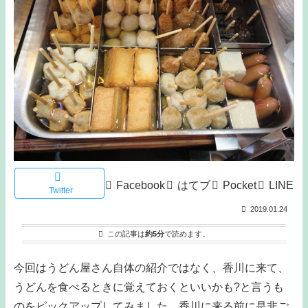
Facebook
はてブ
Pocket
LINE
Twitter
2019.01.24
この記事は
約5分
で読めます。
今回はうどん屋さん自体の紹介ではなく、香川に来て、
うどんを食べるときに覚えておくといいかも?と言うも
のをピックアップしてみました。香川に来る前に是非ご