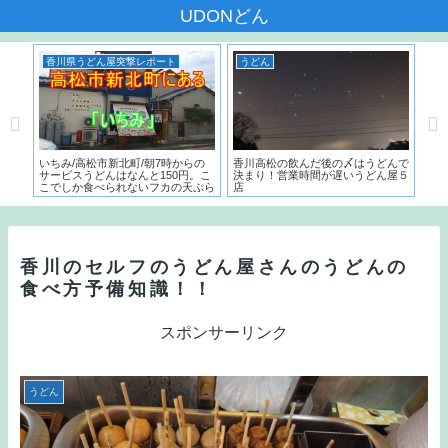
UDONどん
香川県うどん屋突撃レポート
うどん
う
本一
いちみ/高松市新北町/朝7時からの
香川高松の飲んだ後の〆はうどんで
麺で
た名
サービスうどんはなんと150円。こ
決まり！営業時間が遅いうどん屋５
～）
こでしか食べられないフカの天ぷら
店
う
とは？？
香川のセルフのうどん屋さんのうどんの
食べ方予備知識！！
スポンサーリンク
うどん