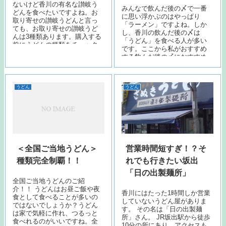
ないけど香川の有名な讃岐う
みんなで飲んだ後の〆で一番
どんを食べたいですよね。お
に思い浮かぶのはやっぱり
取り寄せの讃岐うどんと言っ
「ラーメン」ですよね。しか
ても、お取り寄せの讃岐うど
し、香川の飲んだ後の〆は
んは3種類あります。購入する
「うどん」を食べる人が多い
前にうどんの種類をチェック
です。ここから私がおすすめ
して、自分に合ったお取り寄
する飲んだ後の〆におすすめ
せうどんを選びましょう。 ■…
のうどん店5店をご紹介しま
す。
うどん
うどん
＜全国ご当地うどん＞
営業時間短すぎ！？そ
種類完全制覇！！
れでも行きたい坂出
「日の出製麺所」
全国ご当地うどんのご紹
介！！ うどんはお昼ご飯や夜
香川にはたった1時間しか営業
食として食べることが多いの
していないうどん屋がありま
ではないでしょうか？うどん
す。 その名は「日の出製麺
は家で気軽に作れ、つるっと
所」さん。 JR坂出駅から徒歩
食べれるのがいいですね。全
10分の所にあり、アクセスも