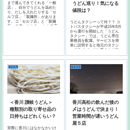
まで運んできてくれる「一般
うどん巡り！気になる
店」、自分でうどんを温めた
値段は？
り、だしを入れたりする「セ
ルフ店」「製麺所」がありま
す。 □「セルフ店」と「製麺
うどんタクシーって何？？ コ
所」の違いは！？ ＜セルフ店
トバスタクシーが平成15年8月
＞ 店内に入ると入り口にうど
から運行を開始した「うどん
ん玉を注文するところ…
タクシー」では、うどん専任
乗務員を配属。サービスを簡
単に説明すると地元のタクシ
ードライバーがお客さんが足
を運びたいうどん屋に行くだ
けじゃなく、有名店、見つ…
うどん
うどん
＜香川 讃岐うどん＞
香川高松の飲んだ後の
種類別の取り寄せ品の
〆はうどんで決まり！
日持ちはどれくらい？
営業時間が遅いうどん
屋５店
実際に香川にはなかなかいけ