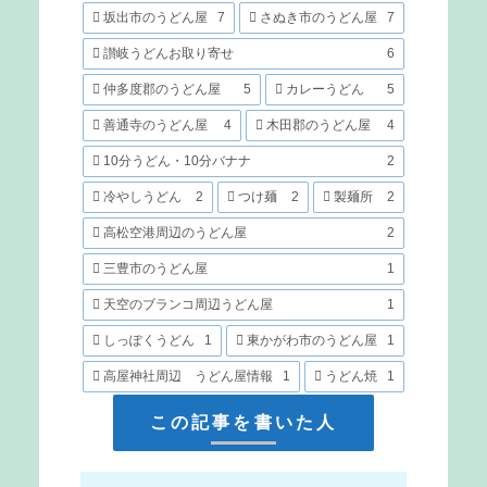
坂出市のうどん屋
7
さぬき市のうどん屋
7
讃岐うどんお取り寄せ
6
仲多度郡のうどん屋
5
カレーうどん
5
善通寺のうどん屋
4
木田郡のうどん屋
4
10分うどん・10分バナナ
2
冷やしうどん
2
つけ麺
2
製麺所
2
高松空港周辺のうどん屋
2
三豊市のうどん屋
1
天空のブランコ周辺うどん屋
1
しっぽくうどん
1
東かがわ市のうどん屋
1
高屋神社周辺 うどん屋情報
1
うどん焼
1
この記事を書いた人