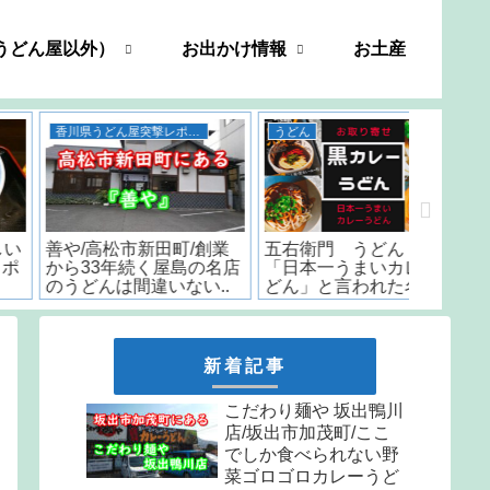
うどん屋以外）
お出かけ情報
お土産
香川県うどん屋突撃レポート
うどん
善や/高松市新田町/創業
五右衛門 うどん 香川/
いちみ/
から33年続く屋島の名店
「日本一うまいカレーう
時から
のうどんは間違いない..
どん」と言われた名店の
はなんと
味をお取り寄せ
しか食
天ぷら
新着記事
こだわり麺や 坂出鴨川
店/坂出市加茂町/ここ
でしか食べられない野
菜ゴロゴロカレーうど