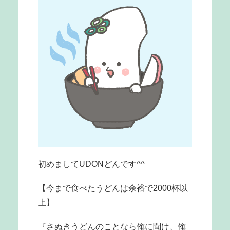
初めましてUDONどんです^^
【今まで食べたうどんは余裕で2000杯以
上】
『さぬきうどんのことなら俺に聞け、俺