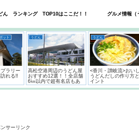
どん ランキング TOP10はここだ！！
グルメ情報（
うどん
うどん
ー
高松空港周辺のうどん屋
<香川・讃岐流>おいしい
!
おすすめ12選！！全店舗
うどんだしの作り方とポ
6㎞以内で超有名店もあ
イント
るよ。
ポンサーリンク