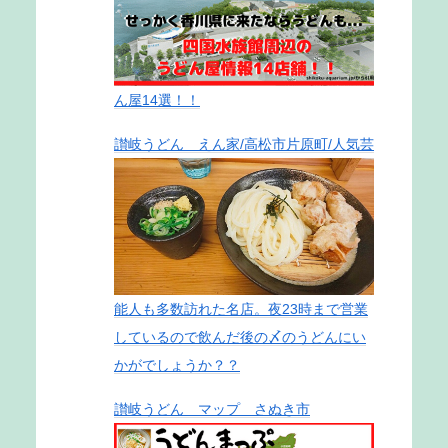
ん屋14選！！
讃岐うどん えん家/高松市片原町/人気芸
能人も多数訪れた名店。夜23時まで営業
しているので飲んだ後の〆のうどんにい
かがでしょうか？？
讃岐うどん マップ さぬき市