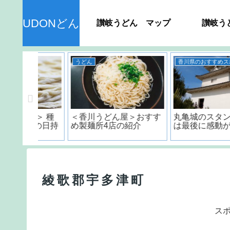
UDONどん
讃岐うどん マップ
讃岐う
うどん
香川県のおすすめスポット
ん＞ 種
＜香川うどん屋＞おすす
丸亀城のスタンプラリ
品の日持
め製麺所4店の紹介
は最後に感動が訪れる!
？
綾歌郡宇多津町
ス