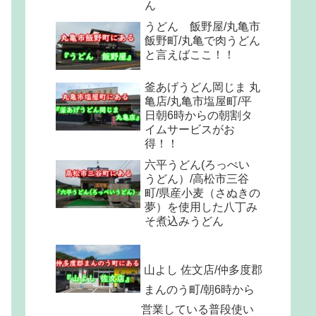
ん
うどん 飯野屋/丸亀市
飯野町/丸亀で肉うどん
と言えばここ！！
釜あげうどん岡じま 丸
亀店/丸亀市塩屋町/平
日朝6時からの朝割タ
イムサービスがお
得！！
六平うどん(ろっぺい
うどん）/高松市三谷
町/県産小麦（さぬきの
夢）を使用した八丁み
そ煮込みうどん
山よし 佐文店/仲多度郡
まんのう町/朝6時から
営業している普段使い