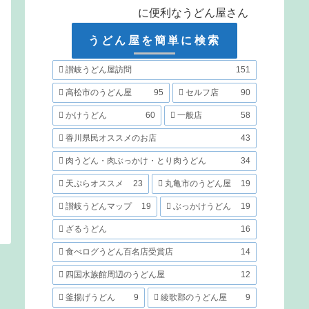
に便利なうどん屋さん
うどん屋を簡単に検索
讃岐うどん屋訪問
151
高松市のうどん屋
95
セルフ店
90
かけうどん
60
一般店
58
香川県民オススメのお店
43
肉うどん・肉ぶっかけ・とり肉うどん
34
天ぷらオススメ
23
丸亀市のうどん屋
19
讃岐うどんマップ
19
ぶっかけうどん
19
ざるうどん
16
食べログうどん百名店受賞店
14
四国水族館周辺のうどん屋
12
釜揚げうどん
9
綾歌郡のうどん屋
9