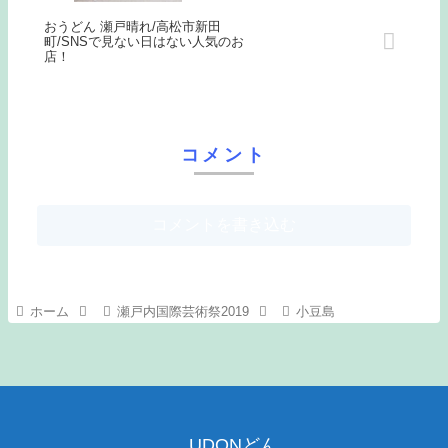
おうどん 瀬戸晴れ/高松市新田
町/SNSで見ない日はない人気のお
店！
コメント
コメントを書き込む
ホーム
瀬戸内国際芸術祭2019
小豆島
UDONどん