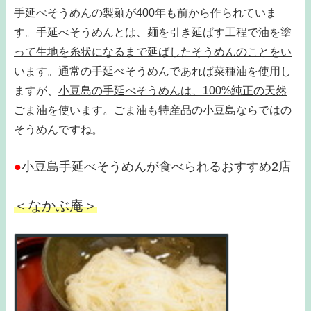
手延べそうめんの製麺が400年も前から作られていま
す。
手延べそうめんとは、麺を引き延ばす工程で油を塗
って生地を
糸状になるまで延ばしたそうめんのことをい
います。
通常の手延べそうめんであれば菜種油を
使用し
ますが、
小豆島の手延べそうめんは、100%純正の天然
ごま油を使います。
ごま油も特産品の小豆島ならではの
そうめんですね。
●
小豆島手延べそうめんが食べられるおすすめ2店
＜なかぶ庵＞