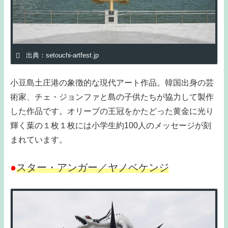
出典：setouchi-artfest.jp
小豆島土庄港の象徴的な現代アート作品。韓国出身の芸
術家、チェ・ジョンファと島の子供たちが協力して製作
した作品です。オリーブの王冠をかたどった黄金に光り
輝く葉の１枚１枚には小学生約100人のメッセージが刻
まれています。
●
スター・アンガー／ヤノベケンジ