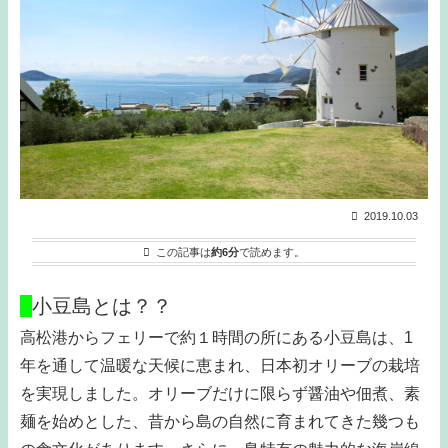
2019.10.03
この記事は
約6分
で読めます。
□
小豆島とは？？
高松港からフェリーで約１時間の所にある小豆島は、1
年を通して温暖な天候に恵まれ、日本初オリーブの栽培
を実現しました。オリーブだけに限らず醤油や佃煮、素
麺を始めとした、昔から島の自然に育まれてきた幾つも