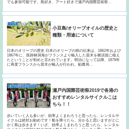
でも参加可能です。島好き、アート好きで瀬戸内国際芸術祭…
小豆島
小豆島/オリーブオイルの歴史と
種類・用途について
日本のオリーブの歴史 日本のオリーブの樹の伝来は、1862年および
1867年に、医師林洞海がフランスより輸入した苗木を横須賀に植え
たということが初めと言われています。明治になって以降、1879年
に再度フランスから苗木が輸入が行われ、勧農局…
瀬戸内国際芸術祭2019
瀬戸内国際芸術祭2019で各港の
おすすめレンタルサイクルこは
ちら！！
歩いていく人も多いが、効率よくまわろうと思ったら、レンタルサ
イクルは絶対お勧めです！船を降りたら、分かると思いますがとに
かく島は歩きます！いざ、効率よくまわろうと思ったら、レンタル