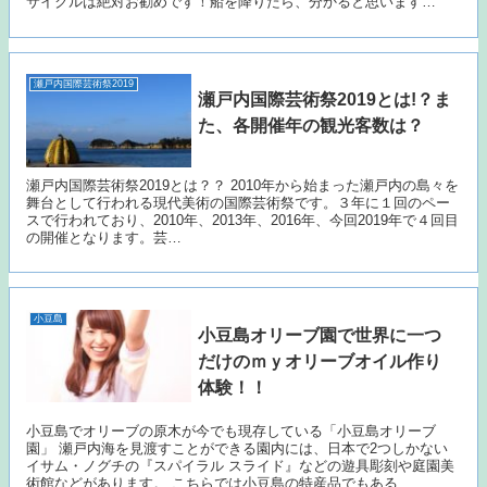
サイクルは絶対お勧めです！船を降りたら、分かると思います…
瀬戸内国際芸術祭2019
瀬戸内国際芸術祭2019とは!？ま
た、各開催年の観光客数は？
瀬戸内国際芸術祭2019とは？？ 2010年から始まった瀬戸内の島々を
舞台として行われる現代美術の国際芸術祭です。３年に１回のペー
スで行われており、2010年、2013年、2016年、今回2019年で４回目
の開催となります。芸…
小豆島
小豆島オリーブ園で世界に一つ
だけのｍｙオリーブオイル作り
体験！！
小豆島でオリーブの原木が今でも現存している「小豆島オリーブ
園」 瀬戸内海を見渡すことができる園内には、日本で2つしかない
イサム・ノグチの『スパイラル スライド』などの遊具彫刻や庭園美
術館などがあります。 こちらでは小豆島の特産品でもある…