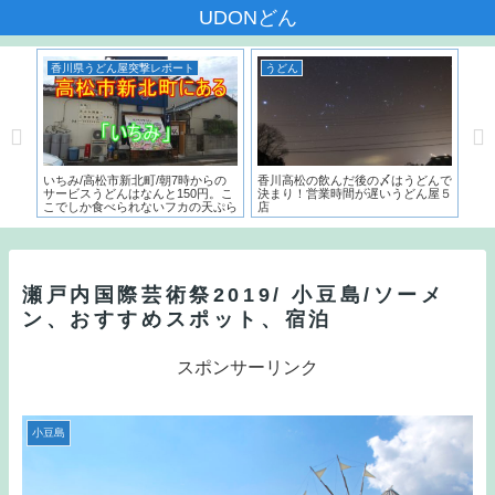
UDONどん
香川県うどん屋突撃レポート
うどん
う
本一
いちみ/高松市新北町/朝7時からの
香川高松の飲んだ後の〆はうどんで
麺で
た名
サービスうどんはなんと150円。こ
決まり！営業時間が遅いうどん屋５
～）
こでしか食べられないフカの天ぷら
店
う
とは？？
瀬戸内国際芸術祭2019/ 小豆島/ソーメ
ン、おすすめスポット、宿泊
スポンサーリンク
小豆島