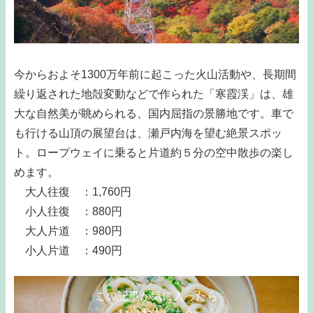
今からおよそ1300万年前に起こった火山活動や、長期間
繰り返された地殻変動などで作られた「寒霞渓」は、雄
大な自然美が眺められる、国内屈指の景勝地です。車で
も行ける山頂の展望台は、瀬戸内海を望む絶景スポッ
ト。ロープウェイに乗ると片道約５分の空中散歩の楽し
めます。
大人往復 ：1,760円
小人往復 ：880円
大人片道 ：980円
小人片道 ：490円
この記事が気に入ったら
いいね ! しよう