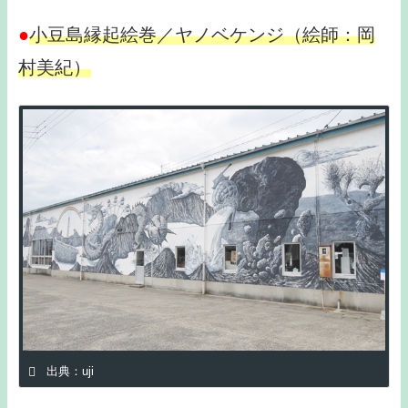
●
小豆島縁起絵巻／ヤノベケンジ（絵師：岡
村美紀）
出典：uji