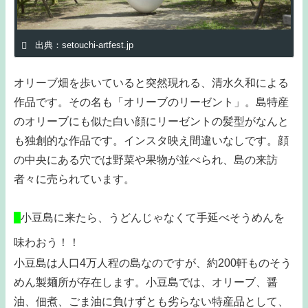
出典：setouchi-artfest.jp
オリーブ畑を歩いていると突然現れる、清水久和による
作品です。その名も「オリーブのリーゼント」。島特産
のオリーブにも似た白い顔にリーゼントの髪型がなんと
も独創的な作品です。インスタ映え間違いなしです。顔
の中央にある穴では野菜や果物が並べられ、島の来訪
者々に売られています。
□
小豆島に来たら、うどんじゃなくて手延べそうめんを
味わおう！！
小豆島は人口4万人程の島なのですが、約200軒ものそう
めん製麺所が存在します。小豆島では、オリーブ、醤
油、佃煮、ごま油に負けずとも劣らない特産品として、