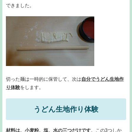
できました。
切った麺は一時的に保管して、次は
自分でうどん生地作
り体験
をします。
うどん生地作り体験
材料は、小麦粉、塩、水の三つだけです
。この3つしか