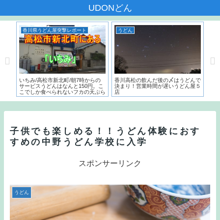
UDONどん
香川県うどん屋突撃レポート
うどん
う
本一
いちみ/高松市新北町/朝7時からの
香川高松の飲んだ後の〆はうどんで
麺で
た名
サービスうどんはなんと150円。こ
決まり！営業時間が遅いうどん屋５
～）
こでしか食べられないフカの天ぷら
店
う
とは？？
子供でも楽しめる！！うどん体験におす
すめの中野うどん学校に入学
スポンサーリンク
うどん