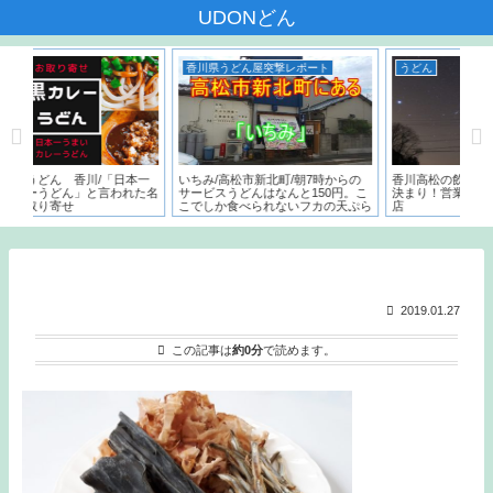
UDONどん
香川県うどん屋突撃レポート
うどん
/「日本一
いちみ/高松市新北町/朝7時からの
香川高松の飲んだ後の〆はうどんで
と言われた名
サービスうどんはなんと150円。こ
決まり！営業時間が遅いうどん屋５
こでしか食べられないフカの天ぷら
店
とは？？
2019.01.27
この記事は
約0分
で読めます。